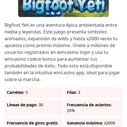
Bigfoot Yeti es una aventura épica ambientada entre
niebla y leyendas. Este juego presenta símbolos
animados, expansión de wilds y hasta x2000 veces tu
apuesta como premio máximo. Únete a millones de
usuarios registrados en wincasino login y usa tu
wincasino codice bonus para aumentar tus
probabilidades de éxito. Todo esto está disponible
también en la intuitiva wincasino app, ideal para jugar
sobre la marcha.
Carretes:
5
Filas:
3
Líneas de pago:
30
Frecuencia de aciertos:
25%
Frecuencia de giros gratis:
Ganancia máxima:
x2000