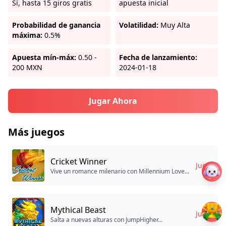
Sí, hasta 15 giros gratis
apuesta inicial
Probabilidad de ganancia
Volatilidad:
Muy Alta
máxima:
0.5%
Apuesta mín-máx:
0.50 -
Fecha de lanzamiento:
200 MXN
2024-01-18
Jugar Ahora
Más juegos
Cricket Winner
Jugar
Vive un romance milenario con Millennium Love...
Mythical Beast
Jugar
Salta a nuevas alturas con JumpHigher...