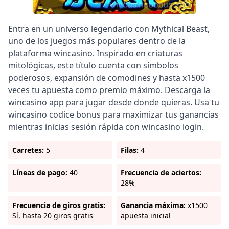
Entra en un universo legendario con Mythical Beast,
uno de los juegos más populares dentro de la
plataforma wincasino. Inspirado en criaturas
mitológicas, este título cuenta con símbolos
poderosos, expansión de comodines y hasta x1500
veces tu apuesta como premio máximo. Descarga la
wincasino app para jugar desde donde quieras. Usa tu
wincasino codice bonus para maximizar tus ganancias
mientras inicias sesión rápida con wincasino login.
Carretes:
5
Filas:
4
Líneas de pago:
40
Frecuencia de aciertos:
28%
Frecuencia de giros gratis:
Ganancia máxima:
x1500
Sí, hasta 20 giros gratis
apuesta inicial