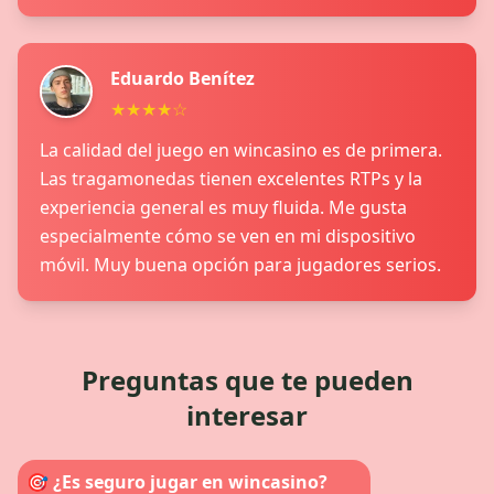
Eduardo Benítez
★★★★☆
La calidad del juego en wincasino es de primera.
Las tragamonedas tienen excelentes RTPs y la
experiencia general es muy fluida. Me gusta
especialmente cómo se ven en mi dispositivo
móvil. Muy buena opción para jugadores serios.
Preguntas que te pueden
interesar
🎯 ¿Es seguro jugar en wincasino?