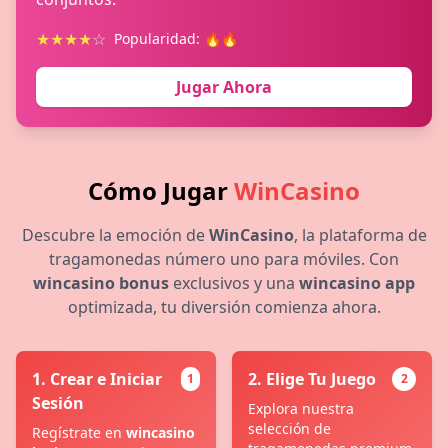
★
★
★
★
☆
Popularidad: 🔥🔥
Jugar Ahora
Cómo Jugar
WinCasino
Descubre la emoción de
WinCasino
, la plataforma de
tragamonedas número uno para móviles. Con
wincasino bonus
exclusivos y una
wincasino app
optimizada, tu diversión comienza ahora.
1. Crear e Iniciar
2. Elige Tu Juego
1
2
Sesión
Explora nuestra
selección de
Regístrate en
wincasino