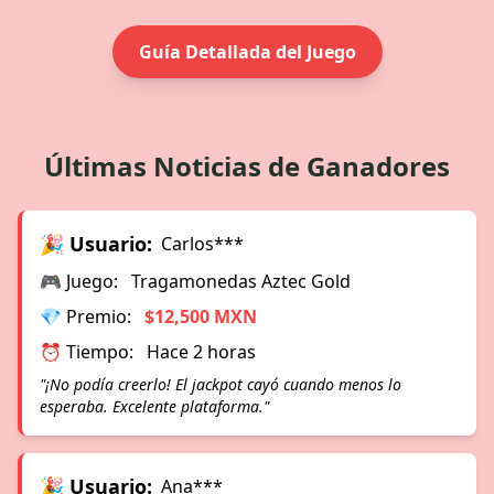
Guía Detallada del Juego
Últimas Noticias de Ganadores
🎉 Usuario:
Carlos***
🎮 Juego:
Tragamonedas Aztec Gold
💎 Premio:
$12,500 MXN
⏰ Tiempo:
Hace 2 horas
"¡No podía creerlo! El jackpot cayó cuando menos lo
esperaba. Excelente plataforma."
🎉 Usuario:
Ana***