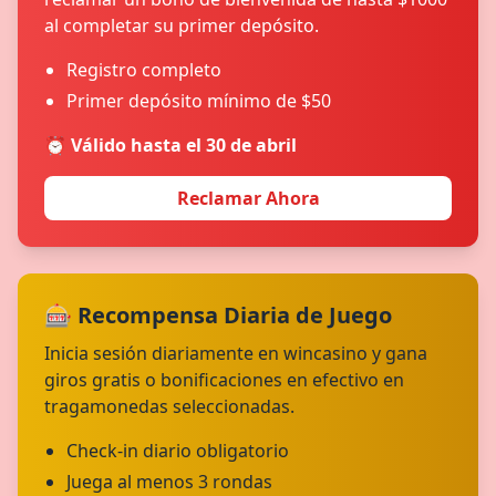
al completar su primer depósito.
Registro completo
Primer depósito mínimo de $50
⏰ Válido hasta el 30 de abril
Reclamar Ahora
🎰 Recompensa Diaria de Juego
Inicia sesión diariamente en wincasino y gana
giros gratis o bonificaciones en efectivo en
tragamonedas seleccionadas.
Check-in diario obligatorio
Juega al menos 3 rondas