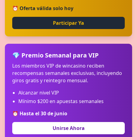
⏰ Oferta válida solo hoy
Participar Ya
💎 Premio Semanal para VIP
Los miembros VIP de wincasino reciben
recompensas semanales exclusivas, incluyendo
giros gratis y reintegro mensual.
Alcanzar nivel VIP
Mínimo $200 en apuestas semanales
⏰ Hasta el 30 de junio
Unirse Ahora