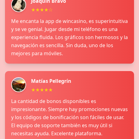
Joaquín Bravo
★★★★☆
Me encanta la app de wincasino, es superintuitiva
y se ve genial. Jugar desde mi teléfono es una
experiencia fluida. Los gráficos son hermosos y la
navegación es sencilla. Sin duda, uno de los
mejores para móviles.
Matías Pellegrín
★★★★★
La cantidad de bonos disponibles es
impresionante. Siempre hay promociones nuevas
y los códigos de bonificación son fáciles de usar.
El equipo de soporte también es muy útil si
necesitas ayuda. Excelente plataforma.