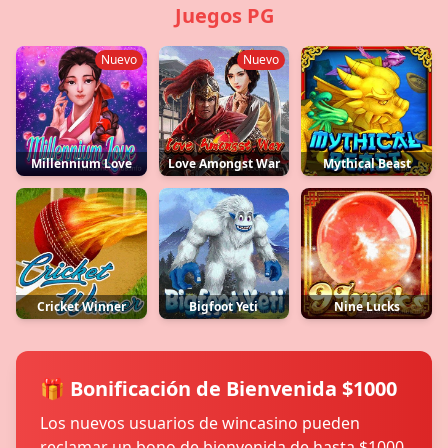
Juegos PG
Nuevo
Nuevo
Millennium Love
Love Amongst War
Mythical Beast
Cricket Winner
Bigfoot Yeti
Nine Lucks
🎁 Bonificación de Bienvenida $1000
Los nuevos usuarios de wincasino pueden
reclamar un bono de bienvenida de hasta $1000