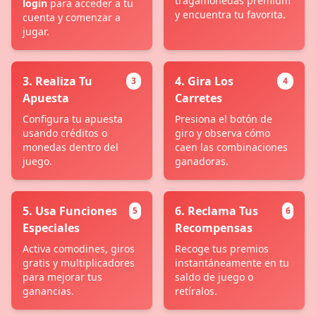
tragamonedas premium
login
para acceder a tu
y encuentra tu favorita.
cuenta y comenzar a
jugar.
3. Realiza Tu
4. Gira Los
3
4
Apuesta
Carretes
Configura tu apuesta
Presiona el botón de
usando créditos o
giro y observa cómo
monedas dentro del
caen las combinaciones
juego.
ganadoras.
5. Usa Funciones
6. Reclama Tus
5
6
Especiales
Recompensas
Activa comodines, giros
Recoge tus premios
gratis y multiplicadores
instantáneamente en tu
para mejorar tus
saldo de juego o
ganancias.
retíralos.