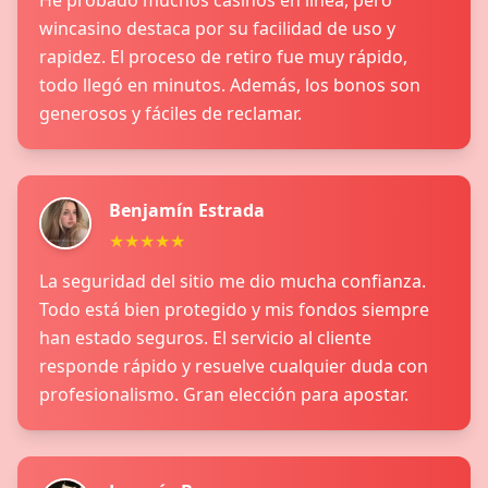
wincasino destaca por su facilidad de uso y
rapidez. El proceso de retiro fue muy rápido,
todo llegó en minutos. Además, los bonos son
generosos y fáciles de reclamar.
Benjamín Estrada
★★★★★
La seguridad del sitio me dio mucha confianza.
Todo está bien protegido y mis fondos siempre
han estado seguros. El servicio al cliente
responde rápido y resuelve cualquier duda con
profesionalismo. Gran elección para apostar.