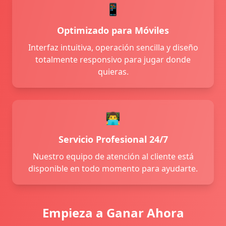
📱
Optimizado para Móviles
Interfaz intuitiva, operación sencilla y diseño
totalmente responsivo para jugar donde
quieras.
👨‍💻
Servicio Profesional 24/7
Nuestro equipo de atención al cliente está
disponible en todo momento para ayudarte.
Empieza a Ganar Ahora